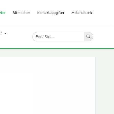
eter
Bli medlem
Kontaktuppgifter
Materialbank
Sökknapp
kt
Sök
efter: