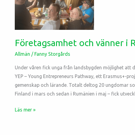
Rumänien!
Företagsamhet och vänner i 
Allmän
/
Fanny Storgårds
Under våren fick unga från landsbygden möjlighet att d
YEP – Young Entrepreneurs Pathway, ett Erasmus+-proj
gemenskap och lärande. Totalt deltog 20 ungdomar som 
Finland i mars och sedan i Rumänien i maj – fick utveckl
Läs mer »