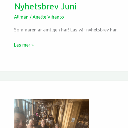
Nyhetsbrev Juni
Allmän
/
Anette Vihanto
Sommaren är ämtlgen här! Läs vår nyhetsbrev här.
Läs mer »
Företagsamhet
och
vänner
i