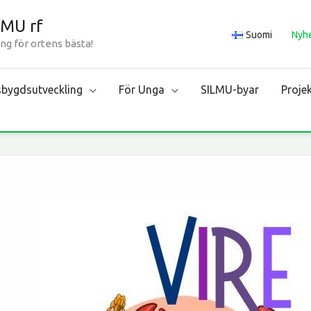
LMU rf
Suomi
Nyh
ng för ortens bästa!
bygdsutveckling
För Unga
SILMU-byar
Proje
VIRE-
projektet
på
Östersjödagen
27.8.i
Lovisa