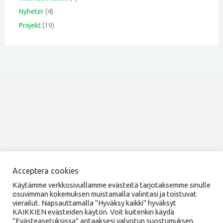
Nyheter
(4)
Projekt
(19)
Acceptera cookies
Copyright © 2026 Utvecklingsförening SILMU rf
Käytämme verkkosivuillamme evästeitä tarjotaksemme sinulle
osuvimman kokemuksen muistamalla valintasi ja toistuvat
vierailut. Napsauttamalla "Hyväksy kaikki" hyväksyt
KAIKKIEN evästeiden käytön. Voit kuitenkin käydä
"Evästeasetuksissa" antaaksesi valvotun suostumuksen.