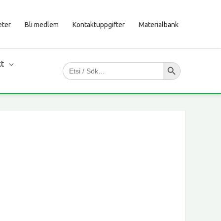
eter
Bli medlem
Kontaktuppgifter
Materialbank
Sökknapp
kt
Sök
efter: