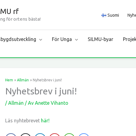
LMU rf
Suomi
Nyh
ng för ortens bästa!
bygdsutveckling
För Unga
SILMU-byar
Proje
Hem
Allmän
Nyhetsbrev i juni!
Nyhetsbrev i juni!
/
Allmän
/ Av
Anette Vihanto
Läs nyhtebrevet
här!