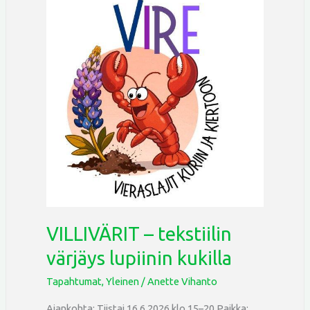
–
tekstiilin
värjäys
lupiinin
kukilla
VILLIVÄRIT – tekstiilin
värjäys lupiinin kukilla
Tapahtumat
,
Yleinen
/
Anette Vihanto
Ajankohta: Tiistai 16.6.2026 klo 15–20 Paikka: