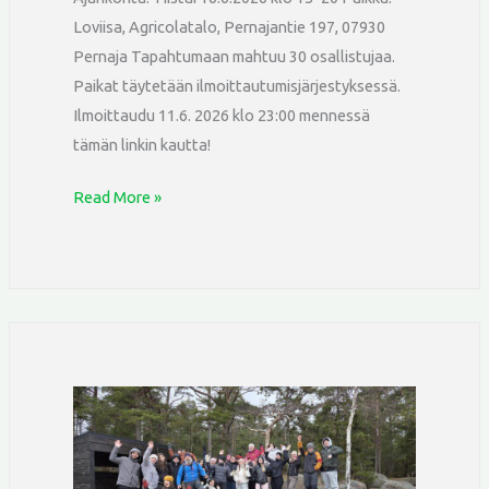
Loviisa, Agricolatalo, Pernajantie 197, 07930
Pernaja Tapahtumaan mahtuu 30 osallistujaa.
Paikat täytetään ilmoittautumisjärjestyksessä.
Ilmoittaudu 11.6. 2026 klo 23:00 mennessä
tämän linkin kautta!
Read More »
Young
Entrepreneurs
Pathway
-