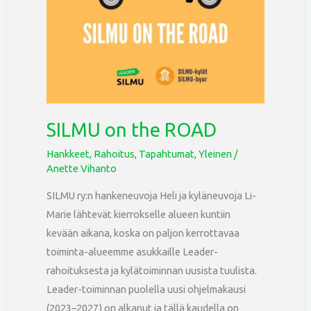
SILMU on the ROAD
Hankkeet
,
Rahoitus
,
Tapahtumat
,
Yleinen
/
Anette Vihanto
SILMU ry:n hankeneuvoja Heli ja kyläneuvoja Li-
Marie lähtevät kierrokselle alueen kuntiin
kevään aikana, koska on paljon kerrottavaa
toiminta-alueemme asukkaille Leader-
rahoituksesta ja kylätoiminnan uusista tuulista.
Leader-toiminnan puolella uusi ohjelmakausi
(2023–2027) on alkanut ja tällä kaudella on