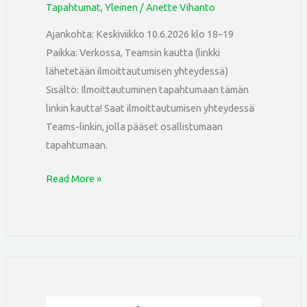
Tapahtumat
,
Yleinen
/
Anette Vihanto
Ajankohta: Keskiviikko 10.6.2026 klo 18–19
Paikka: Verkossa, Teamsin kautta (linkki
lähetetään ilmoittautumisen yhteydessä)
Sisältö: Ilmoittautuminen tapahtumaan tämän
linkin kautta! Saat ilmoittautumisen yhteydessä
Teams-linkin, jolla pääset osallistumaan
tapahtumaan.
Read More »
VILLIVÄRIT