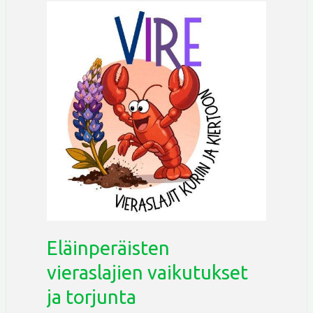
Eläinperäisten
vieraslajien
vaikutukset
ja
torjunta
Eläinperäisten
vieraslajien vaikutukset
ja torjunta