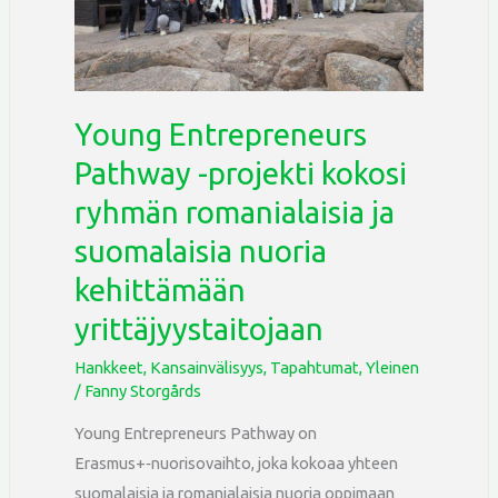
projekti
kokosi
ryhmän
romanialaisia
Young Entrepreneurs
ja
Pathway -projekti kokosi
suomalaisia
ryhmän romanialaisia ja
nuoria
kehittämään
suomalaisia nuoria
yrittäjyystaitojaan
kehittämään
yrittäjyystaitojaan
Hankkeet
,
Kansainvälisyys
,
Tapahtumat
,
Yleinen
/
Fanny Storgårds
Young Entrepreneurs Pathway on
Erasmus+‑nuorisovaihto, joka kokoaa yhteen
suomalaisia ja romanialaisia nuoria oppimaan