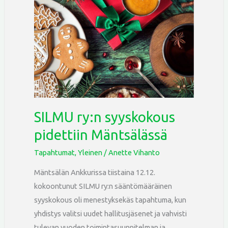
ry:n
syyskokous
pidettiin
Mäntsälässä
SILMU ry:n syyskokous
pidettiin Mäntsälässä
Tapahtumat
,
Yleinen
/
Anette Vihanto
Mäntsälän Ankkurissa tiistaina 12.12.
kokoontunut SILMU ry:n sääntömääräinen
syyskokous oli menestyksekäs tapahtuma, kun
yhdistys valitsi uudet hallitusjäsenet ja vahvisti
tulevan vuoden toimintasuunnitelman ja