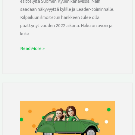
esittelyitä Suomen Kylien kanavissa. Näin
saadaan näkyvyyttä kylille ja Leader-toiminnalle.
Kilpailuun ilmoitetun hankkeen tulee olla
päättynyt vuoden 2022 aikana. Haku on avoin ja
kuka
Read More »
SILMU
on
the
ROAD