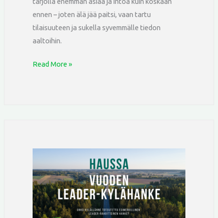
tarjolla enemmän asiaa ja intoa kuin koskaan
ennen – joten älä jää paitsi, vaan tartu
tilaisuuteen ja sukella syvemmälle tiedon
aaltoihin.
Read More »
Suomen
Kylät
hakee
vuoden
Leader