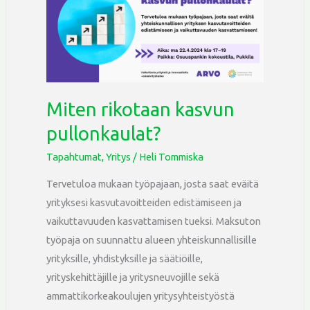
kasvun
pullonkaulat?
Miten rikotaan kasvun
pullonkaulat?
Tapahtumat
,
Yritys
/
Heli Tommiska
Tervetuloa mukaan työpajaan, josta saat eväitä
yrityksesi kasvutavoitteiden edistämiseen ja
vaikuttavuuden kasvattamisen tueksi. Maksuton
työpaja on suunnattu alueen yhteiskunnallisille
yrityksille, yhdistyksille ja säätiöille,
yrityskehittäjille ja yritysneuvojille sekä
ammattikorkeakoulujen yritysyhteistyöstä