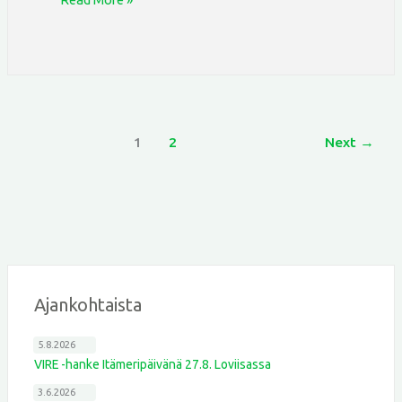
1
2
Next
→
Ajankohtaista
5.8.2026
VIRE -hanke Itämeripäivänä 27.8. Loviisassa
3.6.2026