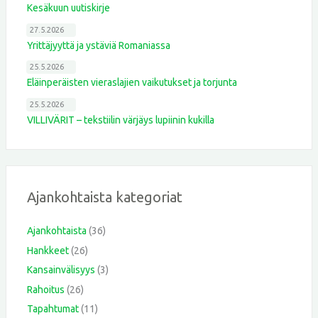
Kesäkuun uutiskirje
27.5.2026
Yrittäjyyttä ja ystäviä Romaniassa
25.5.2026
Eläinperäisten vieraslajien vaikutukset ja torjunta
25.5.2026
VILLIVÄRIT – tekstiilin värjäys lupiinin kukilla
Ajankohtaista kategoriat
Ajankohtaista
(36)
Hankkeet
(26)
Kansainvälisyys
(3)
Rahoitus
(26)
Tapahtumat
(11)