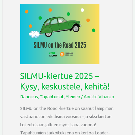
SILMU-
kiertue
2025
–
Kysy,
keskustele,
kehitä!
SILMU-kiertue 2025 –
Kysy, keskustele, kehitä!
Rahoitus
,
Tapahtumat
,
Yleinen
/
Anette Vihanto
SILMU on the Road -kiertue on saanut lämpimän
vastaanoton edellisinä vuosina – ja siksi kiertue
toteutetaan jälleen myös tänä vuonna!
Tapahtumien tarkoituksena on kertoa Leader-