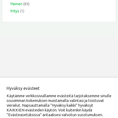
Yleinen
(89)
Yritys
(1)
Hyväksy evästeet
Copyright © 2026 Kehittämisyhdistys SILMU ry
Käytämme verkkosivuillamme evästeitä tarjotaksemme sinulle
osuvimman kokemuksen muistamalla valintasi ja toistuvat
vierailut. Napsauttamalla "Hyväksy kaikki" hyväksyt
KAIKKIEN evästeiden käytön. Voit kuitenkin käydä
"Evästeasetuksissa" antaaksesi valvotun suostumuksen.