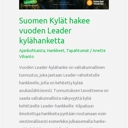
kylähanketta
Suomen Kylät hakee
vuoden Leader
kylähanketta
Ajankohtaista
,
Hankkeet
,
Tapahtumat
/
Anette
Vihanto
Vuoden Leader-kylähanke on valtakunnallinen
tunnustus, joka jaetaan Leader-rahoitetulle
hankkeelle, jolla on kehitetty kylää
asukaslähtöisesti. Tunnustuksen tavoitteena on
saada valtakunnallista näkyvyyttä kyliä
kehittäville Leader-hankkeille. Kilpailuun
ilmoitettuja hankkeita pyritään nostamaan esiin
viestinnällisesti esimerkiksi julkaisemalla hanke-