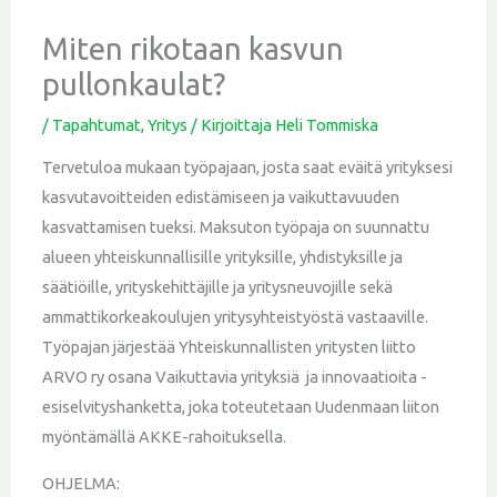
Miten rikotaan kasvun
pullonkaulat?
/
Tapahtumat
,
Yritys
/ Kirjoittaja
Heli Tommiska
Tervetuloa mukaan työpajaan, josta saat eväitä yrityksesi
kasvutavoitteiden edistämiseen ja vaikuttavuuden
kasvattamisen tueksi. Maksuton työpaja on suunnattu
alueen yhteiskunnallisille yrityksille, yhdistyksille ja
säätiöille, yrityskehittäjille ja yritysneuvojille sekä
ammattikorkeakoulujen yritysyhteistyöstä vastaaville.
Työpajan järjestää Yhteiskunnallisten yritysten liitto
ARVO ry osana Vaikuttavia yrityksiä ja innovaatioita -
esiselvityshanketta, joka toteutetaan Uudenmaan liiton
myöntämällä AKKE-rahoituksella.
OHJELMA: