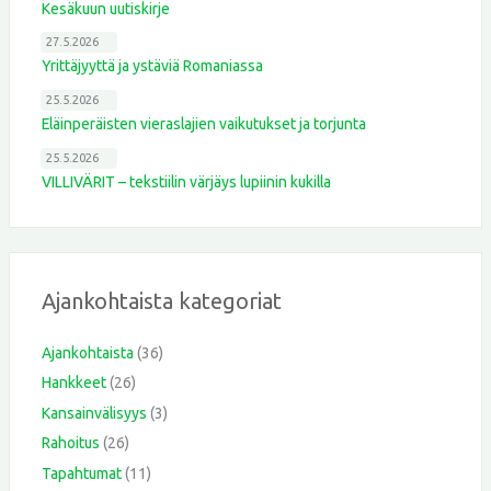
Kesäkuun uutiskirje
27.5.2026
Yrittäjyyttä ja ystäviä Romaniassa
25.5.2026
Eläinperäisten vieraslajien vaikutukset ja torjunta
25.5.2026
VILLIVÄRIT – tekstiilin värjäys lupiinin kukilla
Ajankohtaista kategoriat
Ajankohtaista
(36)
Hankkeet
(26)
Kansainvälisyys
(3)
Rahoitus
(26)
Tapahtumat
(11)