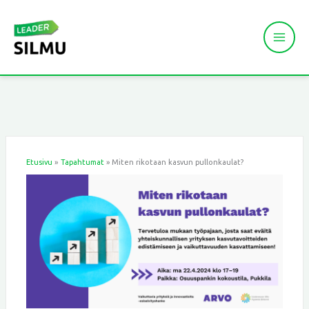
Siirry
sisältöön
Etusivu
Tapahtumat
Miten rikotaan kasvun pullonkaulat?