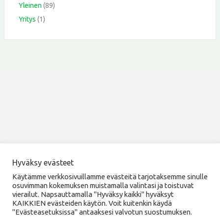
Yleinen
(89)
Yritys
(1)
Hyväksy evästeet
Copyright © 2026 Kehittämisyhdistys SILMU ry
Käytämme verkkosivuillamme evästeitä tarjotaksemme sinulle
osuvimman kokemuksen muistamalla valintasi ja toistuvat
vierailut. Napsauttamalla "Hyväksy kaikki" hyväksyt
KAIKKIEN evästeiden käytön. Voit kuitenkin käydä
"Evästeasetuksissa" antaaksesi valvotun suostumuksen.