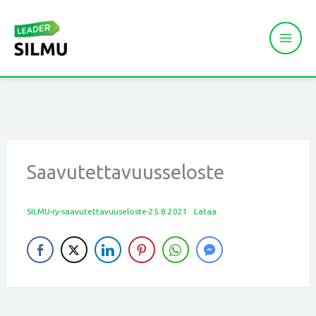
Siirry
sisältöön
Saavutettavuusseloste
SILMU-ry-saavutettavuuseloste-25.8.2021
Lataa