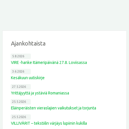
Ajankohtaista
5.8.2026
VIRE -hanke Itämeripäivänä 27.8. Loviisassa
3.6.2026
Kesäkuun uutiskirje
27.5.2026
Yrittäjyyttä ja ystäviä Romaniassa
25.5.2026
Eläinperäisten vieraslajien vaikutukset ja torjunta
25.5.2026
VILLIVÄRIT – tekstiilin värjäys lupiinin kukilla