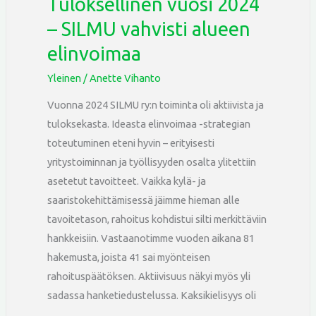
Tuloksellinen vuosi 2024
– SILMU vahvisti alueen
elinvoimaa
Yleinen
/
Anette Vihanto
Vuonna 2024 SILMU ry:n toiminta oli aktiivista ja
tuloksekasta. Ideasta elinvoimaa -strategian
toteutuminen eteni hyvin – erityisesti
yritystoiminnan ja työllisyyden osalta ylitettiin
asetetut tavoitteet. Vaikka kylä- ja
saaristokehittämisessä jäimme hieman alle
tavoitetason, rahoitus kohdistui silti merkittäviin
hankkeisiin. Vastaanotimme vuoden aikana 81
hakemusta, joista 41 sai myönteisen
rahoituspäätöksen. Aktiivisuus näkyi myös yli
sadassa hanketiedustelussa. Kaksikielisyys oli