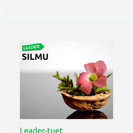
Leader-
tuet
pähkinänkuoressa
Leader-tuet