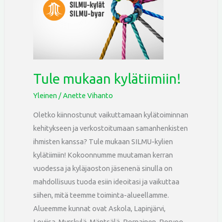
Tule mukaan kylätiimiin!
Yleinen
/
Anette Vihanto
Oletko kiinnostunut vaikuttamaan kylätoiminnan
kehitykseen ja verkostoitumaan samanhenkisten
ihmisten kanssa? Tule mukaan SILMU-kylien
kylätiimiin! Kokoonnumme muutaman kerran
vuodessa ja kyläjaoston jäsenenä sinulla on
mahdollisuus tuoda esiin ideoitasi ja vaikuttaa
siihen, mitä teemme toiminta-alueellamme.
Alueemme kunnat ovat Askola, Lapinjärvi,
Loviisa, Myrskylä, Mäntsälä, Pornainen, Porvoo,