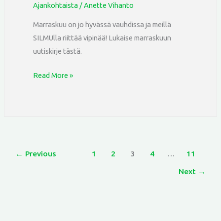
Ajankohtaista
/
Anette Vihanto
Marraskuu on jo hyvässä vauhdissa ja meillä
SILMUlla riittää vipinää! Lukaise marraskuun
uutiskirje tästä.
Read More »
←
Previous
1
2
3
4
…
11
Next
→