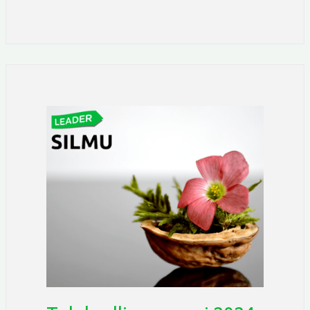
Tuloksellinen
vuosi
2024
–
SILMU
vahvisti
alueen
elinvoimaa