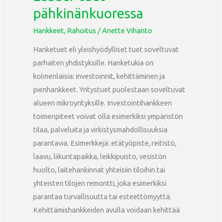
pähkinänkuoressa
Hankkeet
,
Rahoitus
/
Anette Vihanto
Hanketuet eli yleishyödylliset tuet soveltuvat
parhaiten yhdistyksille. Hanketukia on
kolmenlaisia: investoinnit, kehittäminen ja
pienhankkeet. Yritystuet puolestaan soveltuvat
alueen mikroyrityksille. Investointihankkeen
toimenpiteet voivat olla esimerkiksi ympäristön
tilaa, palveluita ja virkistysmahdollisuuksia
parantavia. Esimerkkejä: etätyöpiste, reitistö,
laavu, liikuntapaikka, leikkipuisto, vesistön
huolto, laitehankinnat yhteisiin tiloihin tai
yhteisten tilojen remontti, joka esimerkiksi
parantaa turvallisuutta tai esteettömyyttä.
Kehittämishankkeiden avulla voidaan kehittää