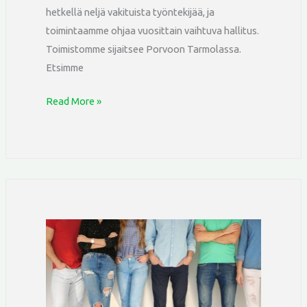
hetkellä neljä vakituista työntekijää, ja
toimintaamme ohjaa vuosittain vaihtuva hallitus.
Toimistomme sijaitsee Porvoon Tarmolassa.
Etsimme
Read More »
Nuorisojaosto
edistää
nuorten
hyvinvointia
ja