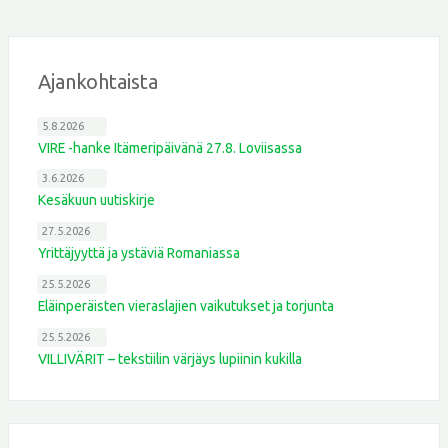
Ajankohtaista
5.8.2026
VIRE -hanke Itämeripäivänä 27.8. Loviisassa
3.6.2026
Kesäkuun uutiskirje
27.5.2026
Yrittäjyyttä ja ystäviä Romaniassa
25.5.2026
Eläinperäisten vieraslajien vaikutukset ja torjunta
25.5.2026
VILLIVÄRIT – tekstiilin värjäys lupiinin kukilla