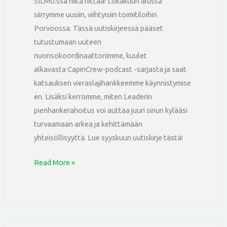
SILMU:ssa niitä riittää! Lokakuun alussa
siirrymme uusiin, viihtyisiin toimitiloihin
Porvoossa. Tässä uutiskirjeessä pääset
tutustumaan uuteen
nuorisokoordinaattoriimme, kuulet
alkavasta CapinCrew-podcast -sarjasta ja saat
katsauksen vieraslajihankkeemme käynnistymise
en. Lisäksi kerromme, miten Leaderin
pienhankerahoitus voi auttaa juuri sinun kylääsi
turvaamaan arkea ja kehittämään
yhteisöllisyyttä. Lue syyskuun uutiskirje tästä!
Read More »