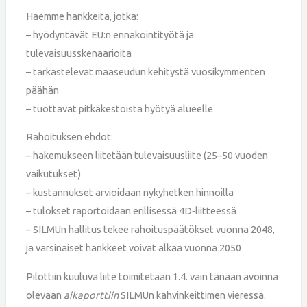
Haemme hankkeita, jotka:
– hyödyntävät EU:n ennakointityötä ja
tulevaisuusskenaarioita
– tarkastelevat maaseudun kehitystä vuosikymmenten
päähän
– tuottavat pitkäkestoista hyötyä alueelle
Rahoituksen ehdot:
– hakemukseen liitetään tulevaisuusliite (25–50 vuoden
vaikutukset)
– kustannukset arvioidaan nykyhetken hinnoilla
– tulokset raportoidaan erillisessä 4D‑liitteessä
– SILMUn hallitus tekee rahoituspäätökset vuonna 2048,
ja varsinaiset hankkeet voivat alkaa vuonna 2050
Pilottiin kuuluva liite toimitetaan 1.4. vain tänään avoinna
olevaan
aikaporttiin
SILMUn kahvinkeittimen vieressä.