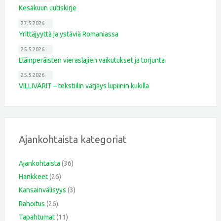
Kesäkuun uutiskirje
27.5.2026
Yrittäjyyttä ja ystäviä Romaniassa
25.5.2026
Eläinperäisten vieraslajien vaikutukset ja torjunta
25.5.2026
VILLIVÄRIT – tekstiilin värjäys lupiinin kukilla
Ajankohtaista kategoriat
Ajankohtaista
(36)
Hankkeet
(26)
Kansainvälisyys
(3)
Rahoitus
(26)
Tapahtumat
(11)