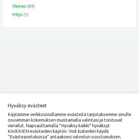
Yleinen
(89)
Yritys
(1)
Hyväksy evästeet
Copyright © 2026 Kehittämisyhdistys SILMU ry
Käytämme verkkosivuillamme evästeitä tarjotaksemme sinulle
osuvimman kokemuksen muistamalla valintasi ja toistuvat
vierailut. Napsauttamalla "Hyväksy kaikki" hyväksyt
KAIKKIEN evästeiden käytön. Voit kuitenkin käydä
"Evästeasetuksissa" antaaksesi valvotun suostumuksen.