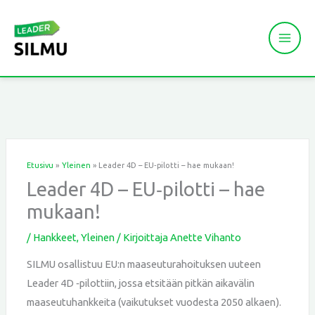
Siirry
sisältöön
Etusivu
Yleinen
Leader 4D – EU‑pilotti – hae mukaan!
Leader 4D – EU‑pilotti – hae
mukaan!
/
Hankkeet
,
Yleinen
/ Kirjoittaja
Anette Vihanto
SILMU osallistuu EU:n maaseuturahoituksen uuteen
Leader 4D ‑pilottiin, jossa etsitään pitkän aikavälin
maaseutuhankkeita (vaikutukset vuodesta 2050 alkaen).